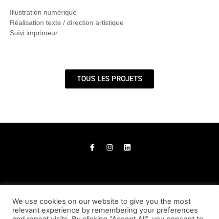
Illustration numérique
Réalisation texte / direction artistique
Suivi imprimeur
TOUS LES PROJETS
We use cookies on our website to give you the most
Site réalisé par
relevant experience by remembering your preferences
©Audrey Demoury